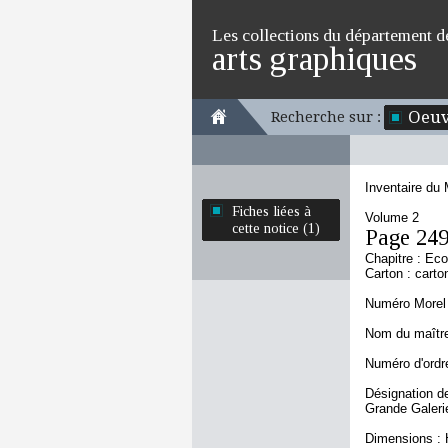
Les collections du département d
arts graphiques
Oeuv
Recherche sur :
Inventaire du
Fiches liées à
Volume 2
cette notice (1)
Page 24
Chapitre : Ec
Carton : carto
Numéro Morel 
Nom du maître 
Numéro d'ordre
Désignation de
Grande Galerie
Dimensions : 