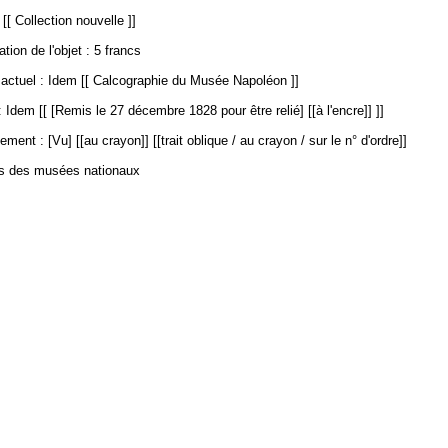
[[ Collection nouvelle ]]
ation de l'objet : 5 francs
ctuel : Idem [[ Calcographie du Musée Napoléon ]]
 Idem [[ [Remis le 27 décembre 1828 pour être relié] [[à l'encre]] ]]
ment : [Vu] [[au crayon]] [[trait oblique / au crayon / sur le n° d'ordre]]
es des musées nationaux