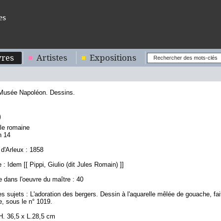
es
res
Artistes
Expositions
 Musée Napoléon. Dessins.
9
ole romaine
n 14
d'Arleux : 1858
: Idem [[ Pippi, Giulio (dit Jules Romain) ]]
 dans l'oeuvre du maître : 40
s sujets : L'adoration des bergers. Dessin à l'aquarelle mêlée de gouache, fai
, sous le n° 1019.
H. 36,5 x L.28,5 cm