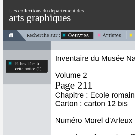
Les collections du département des
arts graphiques
Oeuvres
Artistes
Recherche sur :
Inventaire du Musée Na
Fiches liées à
cette notice (1)
Volume 2
Page 211
Chapitre : Ecole romai
Carton : carton 12 bis
Numéro Morel d'Arleux 