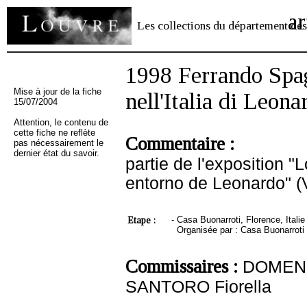
ar
Les collections du département des
1998 Ferrando Spagn
Mise à jour de la fiche
nell'Italia di Leon
15/07/2004
Attention, le contenu de
cette fiche ne reflète
Commentaire :
pas nécessairement le
dernier état du savoir.
partie de l'exposition 
entorno de Leonardo" (
Etape :
-
Casa Buonarroti, Florence, Italie 
Organisée par : Casa Buonarroti (
Commissaires :
DOMENE
SANTORO Fiorella