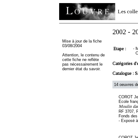
Les colle
2002 - 2
Mise à jour de la fiche
03/08/2004
Etape :
-
M
O
Attention, le contenu de
cette fiche ne reflète
Catégories d'
pas nécessairement le
dernier état du savoir.
Catalogue :
S
14 oeuvres de
COROT Jea
Ecole fran
Moulin dan
RF 3707, 
Fonds des 
- Exposé 
COROT Jea