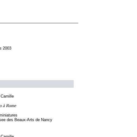
s 2003
Camille
io à Rome
miniatures
see des Beaux-Arts de Nancy
Camille