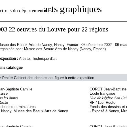
arts graphiques
ctions du département des
003 22 oeuvres du Louvre pour 22 régions
usee des Beaux-Arts de Nancy, Nancy, France - 06 décembre 2002 - 06 mar
rganisée par : Musee des Beaux-Arts de Nancy (Nancy, France)
exposition :
Artiste, Technique d'art
ans catalogue
 l'entité Cabinet des dessins ont figuré à cette exposition.
n-Baptiste Camille
COROT Jean-Baptiste 
çaise
Ecole française
s les dunes
Vue de l'église San Ca
Recto
RF 4155, Recto
dessins et miniatures
Fonds des dessins et 
à Nancy, Musee des Beaux-Arts de Nancy
- Exposé à Nancy, Mu
n-Baptiste Camille
COROT Jean-Baptiste 