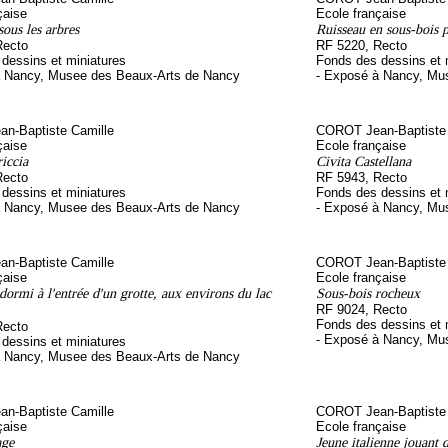
çaise
Ecole française
sous les arbres
Ruisseau en sous-bois p
Recto
RF 5220, Recto
dessins et miniatures
Fonds des dessins et 
à Nancy, Musee des Beaux-Arts de Nancy
- Exposé à Nancy, Mu
n-Baptiste Camille
COROT Jean-Baptiste 
çaise
Ecole française
iccia
Civita Castellana
Recto
RF 5943, Recto
dessins et miniatures
Fonds des dessins et 
à Nancy, Musee des Beaux-Arts de Nancy
- Exposé à Nancy, Mu
n-Baptiste Camille
COROT Jean-Baptiste 
çaise
Ecole française
rmi à l'entrée d'un grotte, aux environs du lac
Sous-bois rocheux
RF 9024, Recto
Fonds des dessins et 
Recto
- Exposé à Nancy, Mu
dessins et miniatures
à Nancy, Musee des Beaux-Arts de Nancy
n-Baptiste Camille
COROT Jean-Baptiste 
çaise
Ecole française
age
Jeune italienne jouant