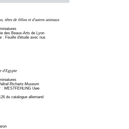
s, têtes de félins et d'autres animaux
miniatures
ée des Beaux-Arts de Lyon
re : Feuille d'étude avec nus
e d'Egypte
miniatures
allraf-Richartz-Museum
par : WESTFEHLING Uwe
126 du catalogue allemand
aron