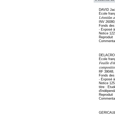
DAVID Jac
Ecole fran
Léonidas 
INV 26080
Fonds des 
- Exposé à
Notice 12
Reproduit
Commentair
DELACROI
Ecole fran
Feuille d'é
compositio
RF 39048,
Fonds des 
- Exposé à
Notice 12
titre : Et
d'indépen
Reproduit
Commentair
GERICAUL