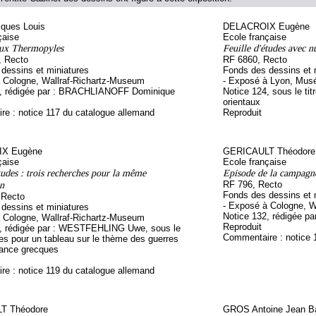
ques Louis
DELACROIX Eugène
çaise
Ecole française
aux Thermopyles
Feuille d'études avec nu
, Recto
RF 6860, Recto
dessins et miniatures
Fonds des dessins et 
 Cologne, Wallraf-Richartz-Museum
- Exposé à Lyon, Mus
2, rédigée par : BRACHLIANOFF Dominique
Notice 124, sous le tit
orientaux
e : notice 117 du catalogue allemand
Reproduit
X Eugène
GERICAULT Théodore
çaise
Ecole française
tudes : trois recherches pour la même
Episode de la campagn
n
RF 796, Recto
Fonds des dessins et 
 Recto
- Exposé à Cologne, W
dessins et miniatures
Notice 132, rédigée 
 Cologne, Wallraf-Richartz-Museum
Reproduit
5, rédigée par : WESTFEHLING Uwe, sous le
Commentaire : notice 
udes pour un tableau sur le thème des guerres
dance grecques
e : notice 119 du catalogue allemand
T Théodore
GROS Antoine Jean B