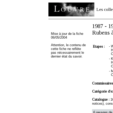
Les colle
1987 - 1
Rubens 
Mise à jour de la fiche
06/05/2004
Attention, le contenu de
Etapes :
-
W
cette fiche ne reflète
H
pas nécessairement le
O
dernier état du savoir.
-
K
H
O
-
M
O
Commissaires
Catégorie d'e
Catalogue :
1
notices), con
6 oeuvres de 