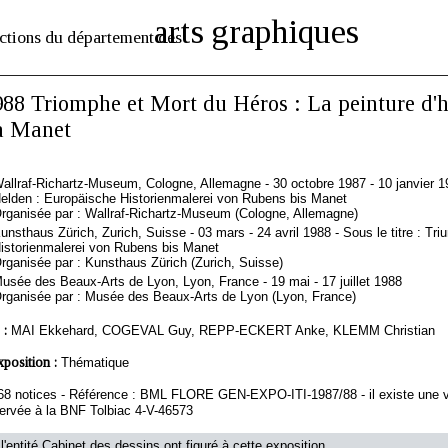
arts graphiques
ctions du département des
988 Triomphe et Mort du Héros : La peinture d'h
à Manet
allraf-Richartz-Museum, Cologne, Allemagne - 30 octobre 1987 - 10 janvier 19
elden : Europäische Historienmalerei von Rubens bis Manet
rganisée par : Wallraf-Richartz-Museum (Cologne, Allemagne)
unsthaus Zürich, Zurich, Suisse - 03 mars - 24 avril 1988 - Sous le titre : T
istorienmalerei von Rubens bis Manet
rganisée par : Kunsthaus Zürich (Zurich, Suisse)
usée des Beaux-Arts de Lyon, Lyon, France - 19 mai - 17 juillet 1988
rganisée par : Musée des Beaux-Arts de Lyon (Lyon, France)
 :
MAI Ekkehard, COGEVAL Guy, REPP-ECKERT Anke, KLEMM Christian
xposition :
Thématique
68 notices - Référence : BML FLORE GEN-EXPO-ITI-1987/88 - il existe une v
servée à la BNF Tolbiac 4-V-46573
l'entité Cabinet des dessins ont figuré à cette exposition.