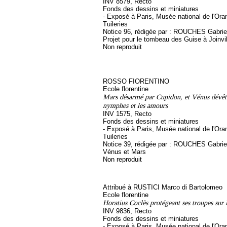
INV 8579, Recto
Fonds des dessins et miniatures
- Exposé à Paris, Musée national de l'Ora
Tuileries
Notice 96, rédigée par : ROUCHES Gabriel, 
Projet pour le tombeau des Guise à Joinvil
Non reproduit
ROSSO FIORENTINO
Ecole florentine
Mars désarmé par Cupidon, et Vénus dévêtu
nymphes et les amours
INV 1575, Recto
Fonds des dessins et miniatures
- Exposé à Paris, Musée national de l'Ora
Tuileries
Notice 39, rédigée par : ROUCHES Gabriel, 
Vénus et Mars
Non reproduit
Attribué à RUSTICI Marco di Bartolomeo
Ecole florentine
Horatius Coclès protégeant ses troupes sur 
INV 9836, Recto
Fonds des dessins et miniatures
- Exposé à Paris, Musée national de l'Ora