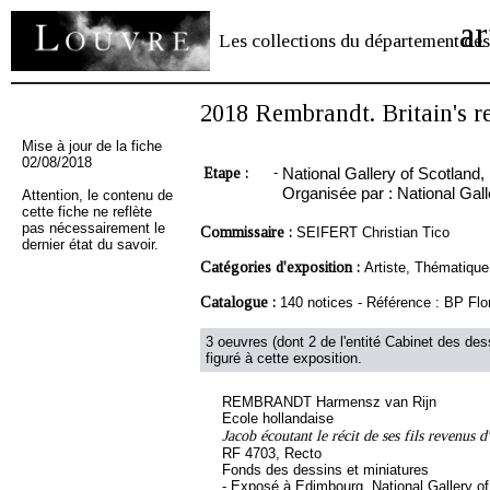
ar
Les collections du département des
2018 Rembrandt. Britain's r
Mise à jour de la fiche
02/08/2018
Etape :
-
National Gallery of Scotland,
Organisée par : National Ga
Attention, le contenu de
cette fiche ne reflète
pas nécessairement le
Commissaire :
SEIFERT Christian Tico
dernier état du savoir.
Catégories d'exposition :
Artiste, Thématique
Catalogue :
140 notices - Référence : BP Flo
3 oeuvres (dont 2 de l'entité Cabinet des des
figuré à cette exposition.
REMBRANDT Harmensz van Rijn
Ecole hollandaise
Jacob écoutant le récit de ses fils revenus 
RF 4703, Recto
Fonds des dessins et miniatures
- Exposé à Edimbourg, National Gallery o