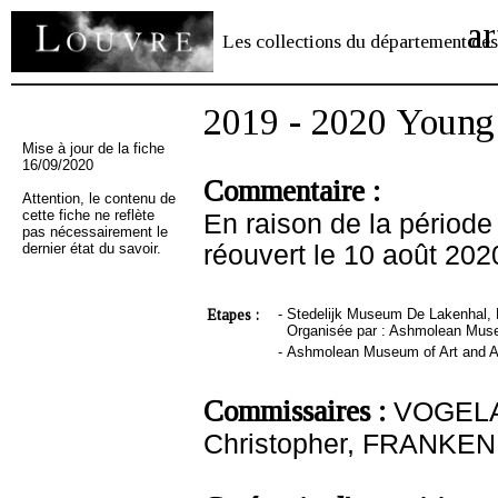
ar
Les collections du département des
2019 - 2020 Youn
Mise à jour de la fiche
16/09/2020
Commentaire :
Attention, le contenu de
cette fiche ne reflète
En raison de la période
pas nécessairement le
dernier état du savoir.
réouvert le 10 août 202
Etapes :
-
Stedelijk Museum De Lakenhal, 
Organisée par : Ashmolean Muse
-
Ashmolean Museum of Art and Ar
Commissaires :
VOGELA
Christopher, FRANKEN 