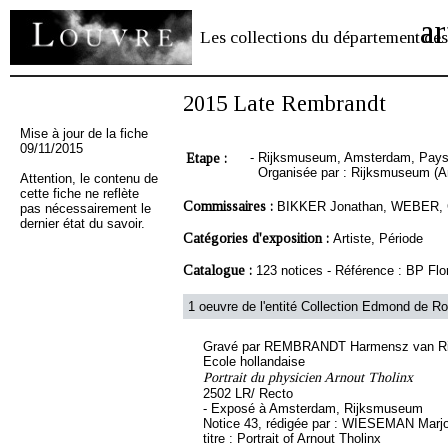
ar
Les collections du département des
2015 Late Rembrandt
Mise à jour de la fiche
09/11/2015
Etape :
-
Rijksmuseum, Amsterdam, Pays-B
Organisée par : Rijksmuseum (
Attention, le contenu de
cette fiche ne reflète
Commissaires :
BIKKER Jonathan, WEBER, G
pas nécessairement le
dernier état du savoir.
Catégories d'exposition :
Artiste, Période
Catalogue :
123 notices - Référence : BP F
1 oeuvre de l'entité Collection Edmond de Rot
Gravé par REMBRANDT Harmensz van Ri
Ecole hollandaise
Portrait du physicien Arnout Tholinx
2502 LR/ Recto
- Exposé à Amsterdam, Rijksmuseum
Notice 43, rédigée par : WIESEMAN Marjor
titre : Portrait of Arnout Tholinx