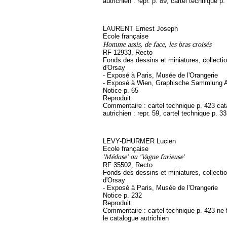
autrichien : repr. p. 89, cartel technique p.
LAURENT Ernest Joseph
Ecole française
Homme assis, de face, les bras croisés
RF 12933, Recto
Fonds des dessins et miniatures, collect
d'Orsay
- Exposé à Paris, Musée de l'Orangerie
- Exposé à Wien, Graphische Sammlung A
Notice p. 65
Reproduit
Commentaire : cartel technique p. 423 ca
autrichien : repr. 59, cartel technique p. 3
LEVY-DHURMER Lucien
Ecole française
'Méduse' ou 'Vague furieuse'
RF 35502, Recto
Fonds des dessins et miniatures, collect
d'Orsay
- Exposé à Paris, Musée de l'Orangerie
Notice p. 232
Reproduit
Commentaire : cartel technique p. 423 ne 
le catalogue autrichien