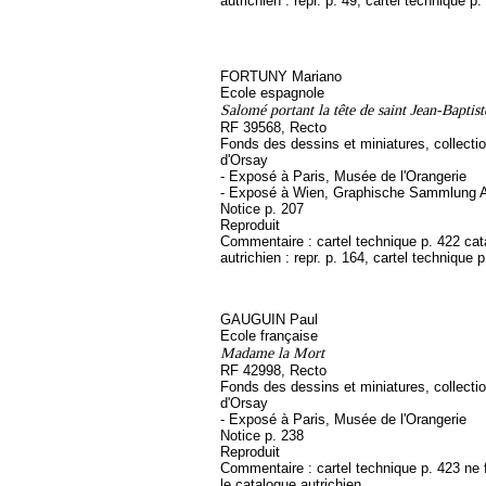
autrichien : repr. p. 49, cartel technique p.
FORTUNY Mariano
Ecole espagnole
Salomé portant la tête de saint Jean-Baptist
RF 39568, Recto
Fonds des dessins et miniatures, collect
d'Orsay
- Exposé à Paris, Musée de l'Orangerie
- Exposé à Wien, Graphische Sammlung A
Notice p. 207
Reproduit
Commentaire : cartel technique p. 422 ca
autrichien : repr. p. 164, cartel technique 
GAUGUIN Paul
Ecole française
Madame la Mort
RF 42998, Recto
Fonds des dessins et miniatures, collect
d'Orsay
- Exposé à Paris, Musée de l'Orangerie
Notice p. 238
Reproduit
Commentaire : cartel technique p. 423 ne 
le catalogue autrichien