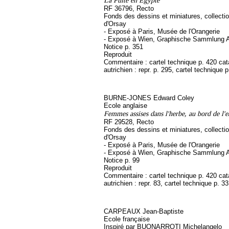
La Fuite en Egypte
RF 36796, Recto
Fonds des dessins et miniatures, collect
d'Orsay
- Exposé à Paris, Musée de l'Orangerie
- Exposé à Wien, Graphische Sammlung A
Notice p. 351
Reproduit
Commentaire : cartel technique p. 420 ca
autrichien : repr. p. 295, cartel technique 
BURNE-JONES Edward Coley
Ecole anglaise
Femmes assises dans l'herbe, au bord de l'e
RF 29528, Recto
Fonds des dessins et miniatures, collect
d'Orsay
- Exposé à Paris, Musée de l'Orangerie
- Exposé à Wien, Graphische Sammlung A
Notice p. 99
Reproduit
Commentaire : cartel technique p. 420 ca
autrichien : repr. 83, cartel technique p. 3
CARPEAUX Jean-Baptiste
Ecole française
Inspiré par BUONARROTI Michelangelo