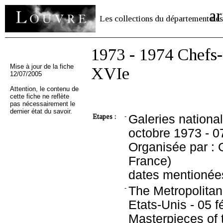
ar
Les collections du département des
1973 - 1974 Chefs-
Mise à jour de la fiche
XVIe
12/07/2005
Attention, le contenu de
cette fiche ne reflète
pas nécessairement le
dernier état du savoir.
Etapes :
-
Galeries nationa
octobre 1973 - 0
Organisée par : 
France)
dates mentionée
-
The Metropolitan
Etats-Unis - 05 fé
Masterpieces of t