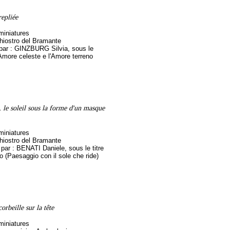
epliée
miniatures
hiostro del Bramante
 par : GINZBURG Silvia, sous le
l'Amore celeste e l'Amore terreno
 le soleil sous la forme d'un masque
miniatures
hiostro del Bramante
 par : BENATI Daniele, sous le titre
o (Paesaggio con il sole che ride)
orbeille sur la tête
miniatures