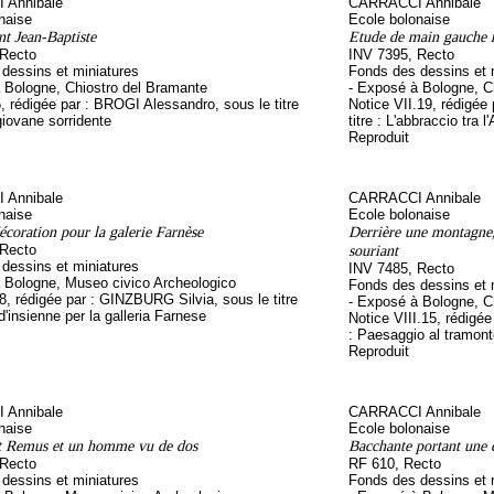
 Annibale
CARRACCI Annibale
naise
Ecole bolonaise
nt Jean-Baptiste
Etude de main gauche r
 Recto
INV 7395, Recto
dessins et miniatures
Fonds des dessins et 
 Bologne, Chiostro del Bramante
- Exposé à Bologne, C
5, rédigée par : BROGI Alessandro, sous le titre
Notice VII.19, rédigée
giovane sorridente
titre : L'abbraccio tra 
Reproduit
 Annibale
CARRACCI Annibale
naise
Ecole bolonaise
écoration pour la galerie Farnèse
Derrière une montagne,
 Recto
souriant
dessins et miniatures
INV 7485, Recto
 Bologne, Museo civico Archeologico
Fonds des dessins et 
.8, rédigée par : GINZBURG Silvia, sous le titre
- Exposé à Bologne, C
d'insienne per la galleria Farnese
Notice VIII.15, rédigée
: Paesaggio al tramont
Reproduit
 Annibale
CARRACCI Annibale
naise
Ecole bolonaise
t Remus et un homme vu de dos
Bacchante portant une c
 Recto
RF 610, Recto
dessins et miniatures
Fonds des dessins et 