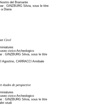
hiostro del Bramante
 par : GINZBURG Silvia, sous le titre
o a Diana
nt Circé
miniatures
useo civico Archeologico
par : GINZBURG Silvia, sous le titre
CI Agostino, CARRACCI Annibale
et études de perspective
miniatures
useo civico Archeologico
par : GINZBURG Silvia, sous le titre
ltri studi