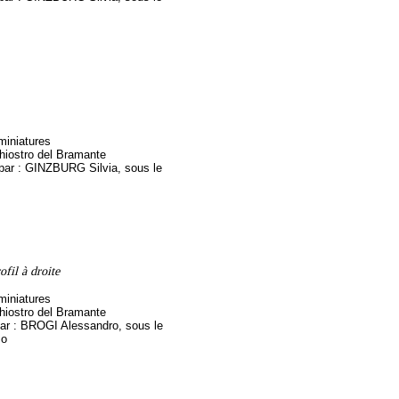
miniatures
hiostro del Bramante
 par : GINZBURG Silvia, sous le
fil à droite
miniatures
hiostro del Bramante
par : BROGI Alessandro, sous le
zo