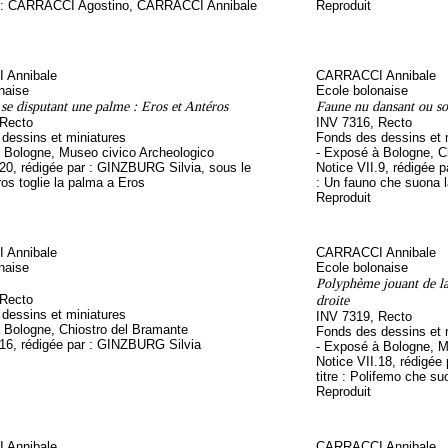
on : CARRACCI Agostino, CARRACCI Annibale
Reproduit
 Annibale
CARRACCI Annibale
naise
Ecole bolonaise
se disputant une palme : Eros et Antéros
Faune nu dansant ou so
 Recto
INV 7316, Recto
dessins et miniatures
Fonds des dessins et 
 Bologne, Museo civico Archeologico
- Exposé à Bologne, C
.20, rédigée par : GINZBURG Silvia, sous le
Notice VII.9, rédigée 
eros toglie la palma a Eros
: Un fauno che suona 
Reproduit
 Annibale
CARRACCI Annibale
naise
Ecole bolonaise
Polyphème jouant de la 
 Recto
droite
dessins et miniatures
INV 7319, Recto
 Bologne, Chiostro del Bramante
Fonds des dessins et 
.16, rédigée par : GINZBURG Silvia
- Exposé à Bologne, M
Notice VII.18, rédigée
titre : Polifemo che su
Reproduit
 Annibale
CARRACCI Annibale