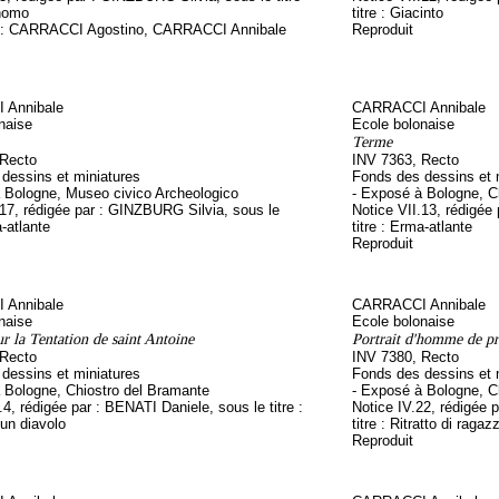
rnomo
titre : Giacinto
on : CARRACCI Agostino, CARRACCI Annibale
Reproduit
 Annibale
CARRACCI Annibale
naise
Ecole bolonaise
Terme
 Recto
INV 7363, Recto
dessins et miniatures
Fonds des dessins et 
 Bologne, Museo civico Archeologico
- Exposé à Bologne, C
.17, rédigée par : GINZBURG Silvia, sous le
Notice VII.13, rédigée
a-atlante
titre : Erma-atlante
Reproduit
 Annibale
CARRACCI Annibale
naise
Ecole bolonaise
 la Tentation de saint Antoine
Portrait d'homme de pro
 Recto
INV 7380, Recto
dessins et miniatures
Fonds des dessins et 
 Bologne, Chiostro del Bramante
- Exposé à Bologne, C
.4, rédigée par : BENATI Daniele, sous le titre :
Notice IV.22, rédigée 
 un diavolo
titre : Ritratto di ragaz
Reproduit