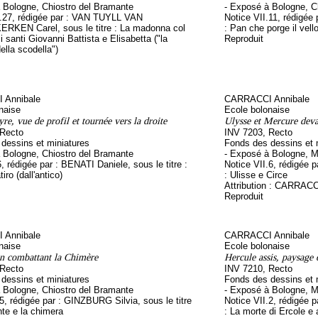
 Bologne, Chiostro del Bramante
- Exposé à Bologne, C
I.27, rédigée par : VAN TUYLL VAN
Notice VII.11, rédigée
KEN Carel, sous le titre : La madonna col
: Pan che porge il vell
 santi Giovanni Battista e Elisabetta ("la
Reproduit
lla scodella")
 Annibale
CARRACCI Annibale
naise
Ecole bolonaise
yre, vue de profil et tournée vers la droite
Ulysse et Mercure deva
 Recto
INV 7203, Recto
dessins et miniatures
Fonds des dessins et 
 Bologne, Chiostro del Bramante
- Exposé à Bologne, M
, rédigée par : BENATI Daniele, sous le titre :
Notice VII.6, rédigée 
iro (dall'antico)
: Ulisse e Circe
Attribution : CARRAC
Reproduit
 Annibale
CARRACCI Annibale
naise
Ecole bolonaise
n combattant la Chimère
Hercule assis, paysage 
 Recto
INV 7210, Recto
dessins et miniatures
Fonds des dessins et 
 Bologne, Chiostro del Bramante
- Exposé à Bologne, M
.5, rédigée par : GINZBURG Silvia, sous le titre
Notice VII.2, rédigée 
nte e la chimera
: La morte di Ercole e a