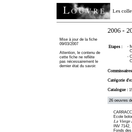
Les colle
2006 - 2
Mise à jour de la fiche
09/03/2007
Etapes :
-
M
O
Attention, le contenu de
-
C
cette fiche ne reflète
O
pas nécessairement le
dernier état du savoir.
Commissaires
Catégorie d'e
Catalogue :
1
26 oeuvres de
CARRACCI
Ecole bolo
La Vierge à
INV 7142,
Fonds des 