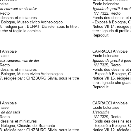
naise
Ecole bolonaise
on enlevant sa chemise
Ignudo de profil à droi
 Recto
INV 7322, Recto
dessins et miniatures
Fonds des dessins et 
 Bologne, Museo civico Archeologico
- Exposé à Bologne, C
18, rédigée par : BENATI Daniele, sous le titre :
Notice VII.14, rédigée
 che si toglie la camicia
titre : Ignudo di profilo
Reproduit
 Annibale
CARRACCI Annibale
naise
Ecole bolonaise
eux rameurs, vus de dos
Ignudo de profil à gau
 Recto
INV 7325, Recto
dessins et miniatures
Fonds des dessins et 
 Bologne, Museo civico Archeologico
- Exposé à Bologne, C
.7, rédigée par : GINZBURG Silvia, sous le titre
Notice VII.15, rédigée
titre : Ignudo che guard
Reproduit
 Annibale
CARRACCI Annibale
naise
Ecole bolonaise
de dos assis
Hyacinthe
 Recto
INV 7329, Recto
dessins et miniatures
Fonds des dessins et 
 Bologne, Chiostro del Bramante
- Exposé à Bologne, C
.3, rédigée par : GINZBURG Silvia, sous le titre
Notice VII.12, rédigée