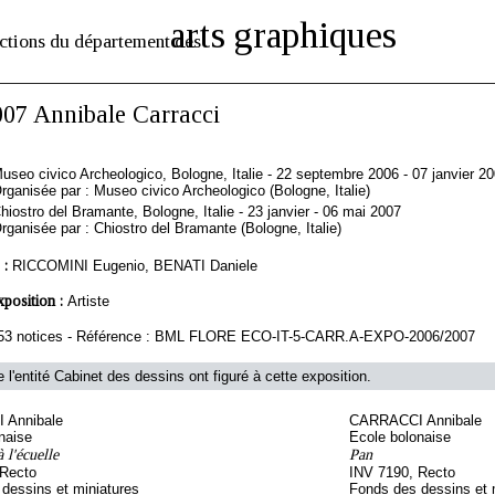
arts graphiques
ctions du département des
007 Annibale Carracci
useo civico Archeologico, Bologne, Italie - 22 septembre 2006 - 07 janvier 2
rganisée par : Museo civico Archeologico (Bologne, Italie)
hiostro del Bramante, Bologne, Italie - 23 janvier - 06 mai 2007
rganisée par : Chiostro del Bramante (Bologne, Italie)
 :
RICCOMINI Eugenio, BENATI Daniele
xposition :
Artiste
53 notices - Référence : BML FLORE ECO-IT-5-CARR.A-EXPO-2006/2007
 l'entité Cabinet des dessins ont figuré à cette exposition.
 Annibale
CARRACCI Annibale
naise
Ecole bolonaise
 l'écuelle
Pan
 Recto
INV 7190, Recto
dessins et miniatures
Fonds des dessins et 