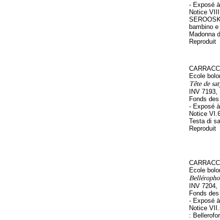
- Exposé à
Notice VII
SEROOSKER
bambino e i
Madonna de
Reproduit
CARRACCI
Ecole bolo
Tête de sat
INV 7193,
Fonds des 
- Exposé à
Notice VI.6
Testa di sat
Reproduit
CARRACCI
Ecole bolo
Belléropho
INV 7204,
Fonds des 
- Exposé à
Notice VII
: Bellerofo