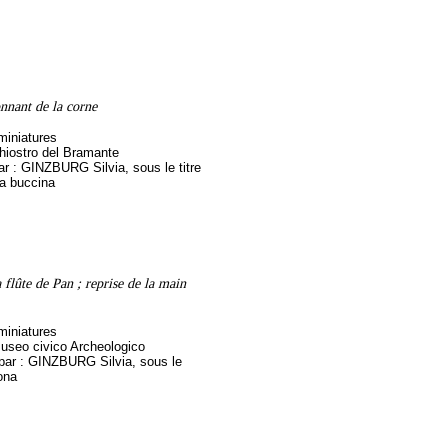
nnant de la corne
miniatures
hiostro del Bramante
par : GINZBURG Silvia, sous le titre
la buccina
flûte de Pan ; reprise de la main
miniatures
useo civico Archeologico
 par : GINZBURG Silvia, sous le
ona