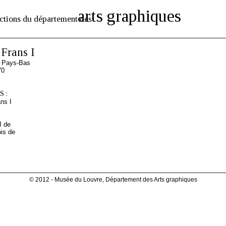
arts graphiques
ctions du département des
Frans I
s Pays-Bas
70
 :
ns I
I de
ois de
© 2012 - Musée du Louvre, Département des Arts graphiques