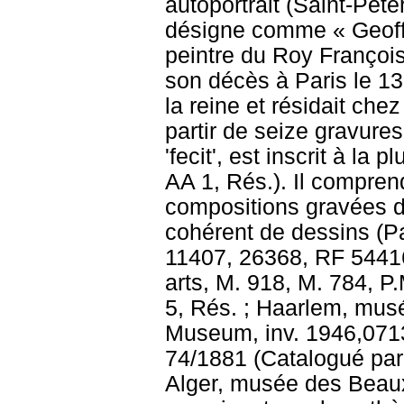
autoportrait (Saint-Péte
désigne comme « Geoffr
peintre du Roy François 
son décès à Paris le 13 o
la reine et résidait chez
partir de seize gravures
'fecit', est inscrit à l
AA 1, Rés.). Il compren
compositions gravées d
cohérent de dessins (Pa
11407, 26368, RF 54416
arts, M. 918, M. 784, P
5, Rés. ; Haarlem, musée
Museum, inv. 1946,071
74/1881 (Catalogué parmi
Alger, musée des Beaux-A