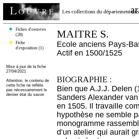
ar
Les collections du département des
Fiches d'oeuvres
MAITRE S.
(28)
Fiche
Ecole anciens Pays-Ba
d'exposition (1)
Actif en 1500/1525
Mise à jour de la fiche
27/04/2021
BIOGRAPHIE :
Attention, le contenu de
cette fiche ne reflète
Bien que A.J.J. Delen (1
pas nécessairement le
dernier état du savoir.
Sanders Alexander van B
en 1505. Il travaille c
hypothèse ne semble pas
monogramme rassemble 
d'un atelier qui aurait 