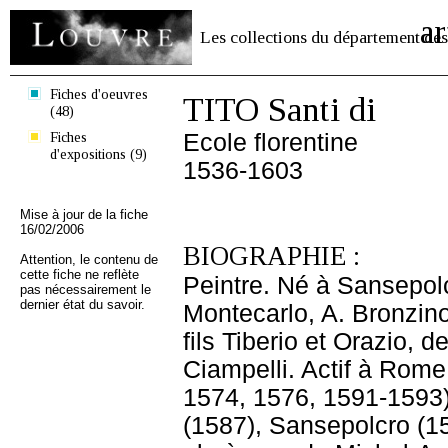
ar
Les collections du département des
Fiches d'oeuvres
TITO Santi di
(48)
Fiches
Ecole florentine
d'expositions (9)
1536-1603
Mise à jour de la fiche
16/02/2006
BIOGRAPHIE :
Attention, le contenu de
cette fiche ne reflète
Peintre. Né à Sansepol
pas nécessairement le
dernier état du savoir.
Montecarlo, A. Bronzino,
fils Tiberio et Orazio, 
Ciampelli. Actif à Rome
1574, 1576, 1591-1593),
(1587), Sansepolcro (158