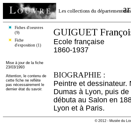
ar
Les collections du département des
Fiches d'oeuvres
GUIGUET François
(9)
Fiche
Ecole française
d'exposition (1)
1860-1937
Mise à jour de la fiche
23/03/1993
BIOGRAPHIE :
Attention, le contenu de
cette fiche ne reflète
Peintre et dessinateur.
pas nécessairement le
dernier état du savoir.
Dumas à Lyon, puis de 
débuta au Salon en 1884
Lyon et à Paris.
© 2012 - Musée du Lou