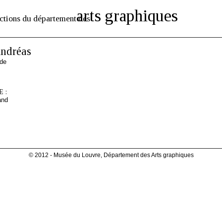
arts graphiques
ctions du département des
ndréas
nde
 :
and
© 2012 - Musée du Louvre, Département des Arts graphiques