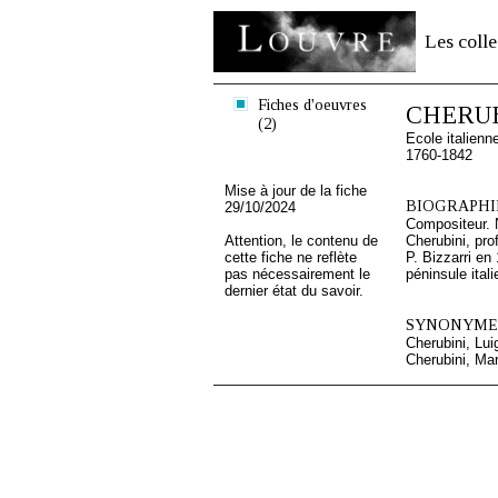
Les colle
Fiches d'oeuvres
CHERUBI
(2)
Ecole italien
1760-1842
Mise à jour de la fiche
BIOGRAPHIE
29/10/2024
Compositeur. N
Attention, le contenu de
Cherubini, pro
cette fiche ne reflète
P. Bizzarri en
pas nécessairement le
péninsule ital
dernier état du savoir.
SYNONYMES
Cherubini, Lui
Cherubini, Mar