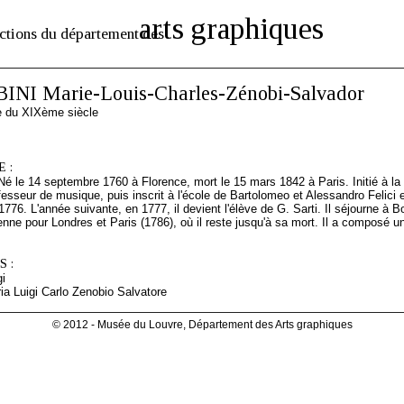
arts graphiques
ctions du département des
NI Marie-Louis-Charles-Zénobi-Salvador
ne du XIXème siècle
 :
é le 14 septembre 1760 à Florence, mort le 15 mars 1842 à Paris. Initié à l
fesseur de musique, puis inscrit à l'école de Bartolomeo et Alessandro Felici 
 1776. L'année suivante, en 1777, il devient l'élève de G. Sarti. Il séjourne à 
ienne pour Londres et Paris (1786), où il reste jusqu'à sa mort. Il a composé 
 :
gi
ia Luigi Carlo Zenobio Salvatore
© 2012 - Musée du Louvre, Département des Arts graphiques