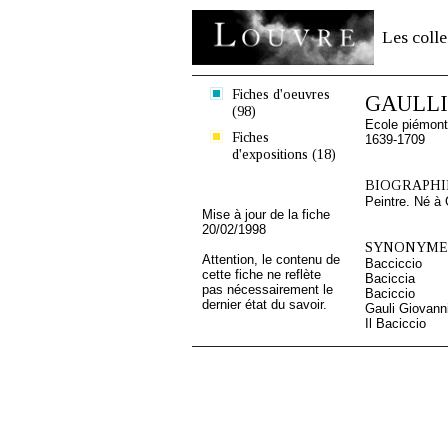
Les colle
Fiches d'oeuvres
GAULLI 
(98)
Ecole piémont
Fiches
1639-1709
d'expositions (18)
BIOGRAPHIE
Peintre. Né à
Mise à jour de la fiche
20/02/1998
SYNONYMES
Attention, le contenu de
Bacciccio
cette fiche ne reflète
Baciccia
pas nécessairement le
Baciccio
dernier état du savoir.
Gauli Giovanni
Il Baciccio