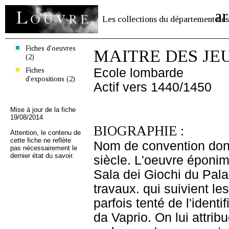
ar
Les collections du département des
Fiches d'oeuvres
MAITRE DES J
(2)
Fiches
Ecole lombarde
d'expositions (2)
Actif vers 1440/1450
Mise à jour de la fiche
19/08/2014
BIOGRAPHIE :
Attention, le contenu de
cette fiche ne reflète
Nom de convention donn
pas nécessairement le
dernier état du savoir.
siècle. L'oeuvre éponim
Sala dei Giochi du Pal
travaux. qui suivient l
parfois tenté de l'identi
da Vaprio. On lui attrib