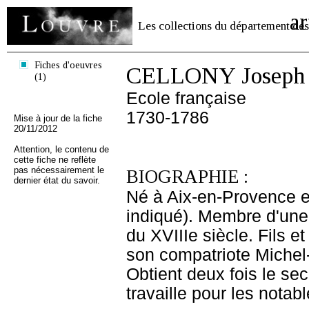
ar
Les collections du département des
Fiches d'oeuvres
CELLONY Joseph
(1)
Ecole française
1730-1786
Mise à jour de la fiche
20/11/2012
Attention, le contenu de
cette fiche ne reflète
pas nécessairement le
BIOGRAPHIE :
dernier état du savoir.
Né à Aix-en-Provence e
indiqué). Membre d'une 
du XVIIIe siècle. Fils 
son compatriote Michel-
Obtient deux fois le se
travaille pour les notab