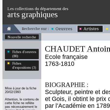
Les collections du département des
arts graphiques
Oeuvres
Artistes
Recherche sur :
Nouvelle recherche
CHAUDET Antoine
Fiches d'oeuvres
Ecole française
(80)
1763-1810
Fiches
d'expositions (3)
BIOGRAPHIE :
Mise à jour de la fiche
Sculpteur, peintre et de
20/02/1993
et Gois, il obtint le pr
Attention, le contenu de
cette fiche ne reflète
par l'Académie en 1789.
pas nécessairement le