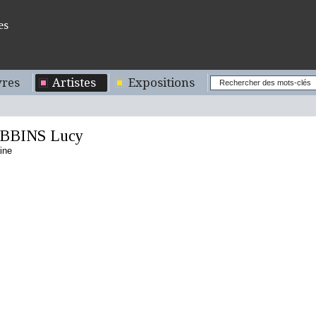
es
res
Artistes
Expositions
BBINS Lucy
ine