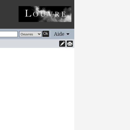
Aide
Ok