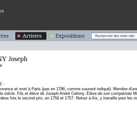
es
res
Artistes
Expositions
Y Joseph
se
 :
rovence et mort à Paris (pas en 1786, comme souvent indiqué). Membre d'une 
Ie siècle. Fils et élève de Joseph-André Cellony. Elève de son compatriote M
 deux fois le second prix, en 1756 et 1757. Retour à Aix, y travaille pour les n