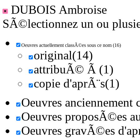
DUBOIS Ambroise
SÃ©lectionnez un ou plusieu
Oeuvres actuellement classÃ©es sous ce nom (16)
original(14)
attribuÃ© Ã (1)
copie d'aprÃ¨s(1)
Oeuvres anciennement c
Oeuvres proposÃ©es au 
Oeuvres gravÃ©es d'aprÃ