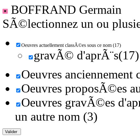
BOFFRAND Germain
SÃ©lectionnez un ou plusieu
Oeuvres actuellement classÃ©es sous ce nom (17)
gravÃ© d'aprÃ¨s(17)
Oeuvres anciennement c
Oeuvres proposÃ©es au 
Oeuvres gravÃ©es d'aprÃ
un autre nom (3)
Valider