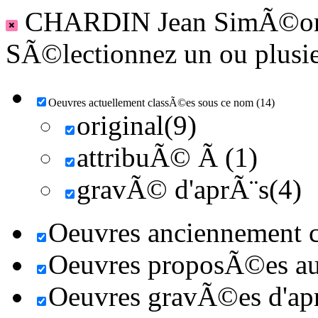
CHARDIN Jean SimÃ©o
SÃ©lectionnez un ou plusieu
Oeuvres actuellement classÃ©es sous ce nom (14)
original(9)
attribuÃ© Ã (1)
gravÃ© d'aprÃ¨s(4)
Oeuvres anciennement c
Oeuvres proposÃ©es au 
Oeuvres gravÃ©es d'aprÃ