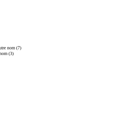
utre nom (7)
 nom (3)