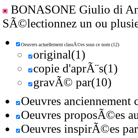
BONASONE Giulio di An
SÃ©lectionnez un ou plusieu
Oeuvres actuellement classÃ©es sous ce nom (12)
original(1)
copie d'aprÃ¨s(1)
gravÃ© par(10)
Oeuvres anciennement c
Oeuvres proposÃ©es au 
Oeuvres inspirÃ©es par 