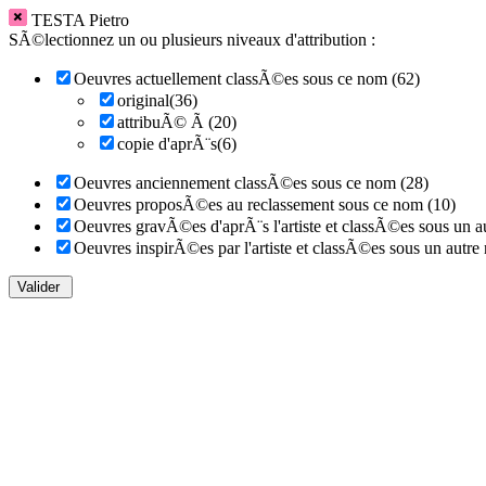
TESTA Pietro
SÃ©lectionnez un ou plusieurs niveaux d'attribution :
Oeuvres actuellement classÃ©es sous ce nom (62)
original(36)
attribuÃ© Ã (20)
copie d'aprÃ¨s(6)
Oeuvres anciennement classÃ©es sous ce nom (28)
Oeuvres proposÃ©es au reclassement sous ce nom (10)
Oeuvres gravÃ©es d'aprÃ¨s l'artiste et classÃ©es sous un a
Oeuvres inspirÃ©es par l'artiste et classÃ©es sous un autre
Valider