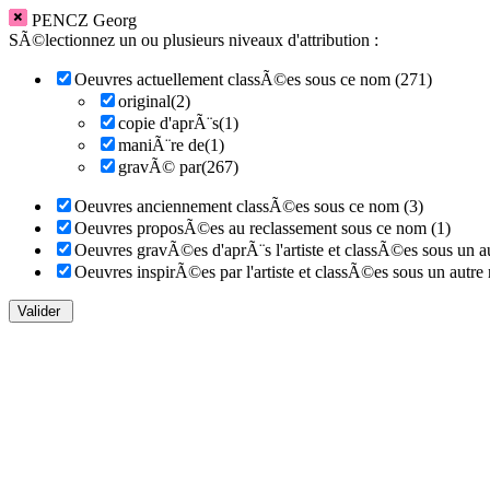
PENCZ Georg
SÃ©lectionnez un ou plusieurs niveaux d'attribution :
Oeuvres actuellement classÃ©es sous ce nom (271)
original(2)
copie d'aprÃ¨s(1)
maniÃ¨re de(1)
gravÃ© par(267)
Oeuvres anciennement classÃ©es sous ce nom (3)
Oeuvres proposÃ©es au reclassement sous ce nom (1)
Oeuvres gravÃ©es d'aprÃ¨s l'artiste et classÃ©es sous un a
Oeuvres inspirÃ©es par l'artiste et classÃ©es sous un autre
Valider