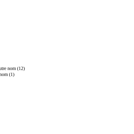
utre nom (12)
 nom (1)