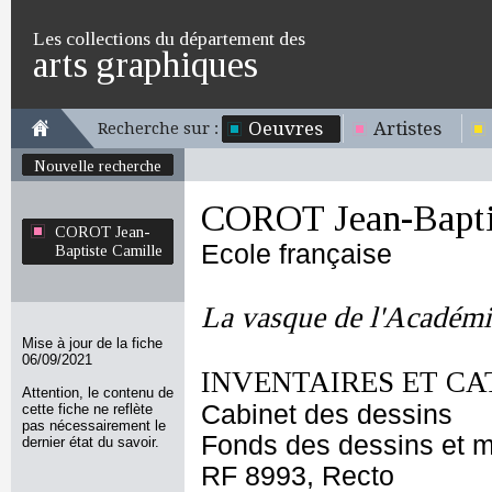
Les collections du département des
arts graphiques
Oeuvres
Artistes
Recherche sur :
Nouvelle recherche
COROT Jean-Bapti
COROT Jean-
Ecole française
Baptiste Camille
La vasque de l'Académ
Mise à jour de la fiche
06/09/2021
INVENTAIRES ET CA
Attention, le contenu de
Cabinet des dessins
cette fiche ne reflète
pas nécessairement le
Fonds des dessins et m
dernier état du savoir.
RF 8993, Recto