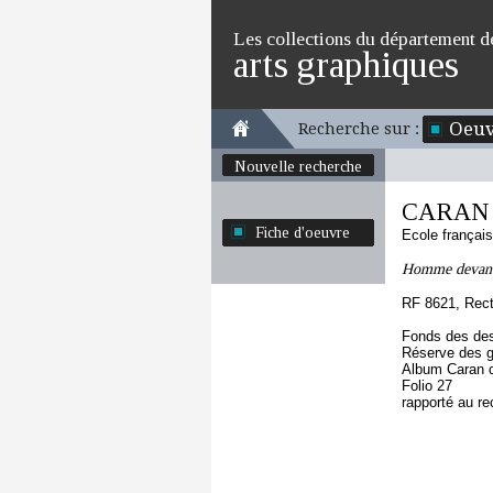
Les collections du département d
arts graphiques
Oeuv
Recherche sur :
Nouvelle recherche
CARAN
Fiche d'oeuvre
Ecole françai
Homme devant u
RF 8621, Rec
Fonds des des
Réserve des 
Album Caran d
Folio 27
rapporté au re