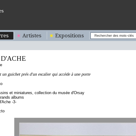
es
res
Artistes
Expositions
 D'ACHE
se
n guichet prés d'un escalier qui accède à une porte
to
sins et miniatures, collection du musée d'Orsay
grands albums
'Ache -3-
cto