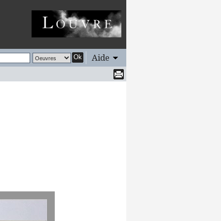
Aide
Ok