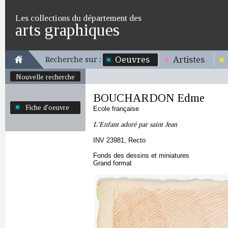
Les collections du département des
arts graphiques
Oeuvres
Artistes
Recherche sur :
Nouvelle recherche
BOUCHARDON Edme
Fiche d'oeuvre
Ecole française
L'Enfant adoré par saint Jean
INV 23981, Recto
Fonds des dessins et miniatures
Grand format