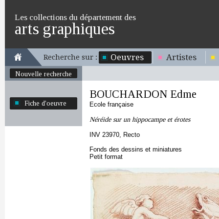
Les collections du département des
arts graphiques
Oeuvres
Artistes
Recherche sur :
Nouvelle recherche
BOUCHARDON Edme
Fiche d'oeuvre
Ecole française
Néréide sur un hippocampe et érotes
INV 23970, Recto
Fonds des dessins et miniatures
Petit format