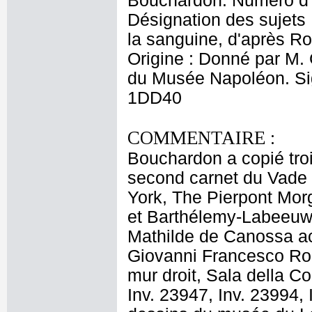
Bouchardon. Numéro d'o
Désignation des sujets
la sanguine, d'après Ro
Origine : Donné par M.
du Musée Napoléon. Sign
1DD40
COMMENTAIRE :
Bouchardon a copié troi
second carnet du Vade
York, The Pierpont Morg
et Barthélemy-Labeeuw,
Mathilde de Canossa ac
Giovanni Francesco Rom
mur droit, Sala della Co
Inv. 23947, Inv. 23994, 