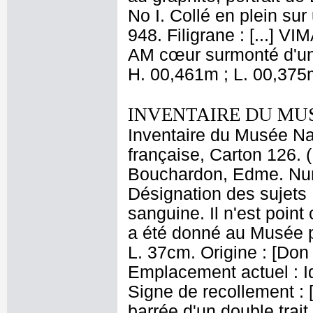
No I. Collé en plein sur
948. Filigrane : [...] VI
AM cœur surmonté d'une
H. 00,461m ; L. 00,375
INVENTAIRE DU MU
Inventaire du Musée Na
française, Carton 126. 
Bouchardon, Edme. Numé
Désignation des sujets 
sanguine. Il n'est point 
a été donné au Musée pa
L. 37cm. Origine : [Don d
Emplacement actuel : I
Signe de recollement : 
barrée d'un double trai