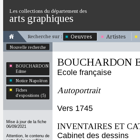
Les collections du département des
arts graphiques
Oeuvres
Artistes
Recherche sur :
Nouvelle recherche
BOUCHARDON E
BOUCHARDON
Ecole française
Edme
Notice Napoléon
Autoportrait
Fiches
d'expositions (5)
Vers 1745
Mise à jour de la fiche
INVENTAIRES ET CA
06/09/2021
Cabinet des dessins
Attention, le contenu de