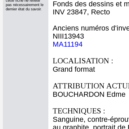
cette fiche ne reflète
Fonds des dessins et m
pas nécessairement le
dernier état du savoir.
INV 23847, Recto
Anciens numéros d'inve
NIII13943
MA11194
LOCALISATION :
Grand format
ATTRIBUTION ACTUE
BOUCHARDON Edme
TECHNIQUES :
Sanguine, contre-éprouv
au graphite, portrait d