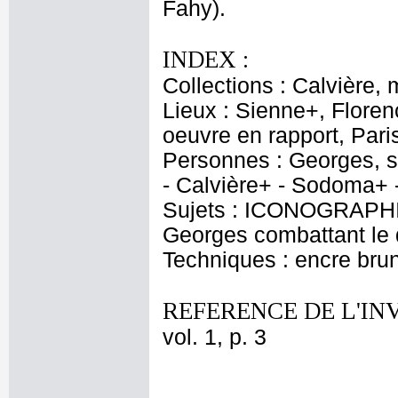
Fahy).
INDEX :
Collections : Calvière,
Lieux : Sienne+, Flore
oeuvre en rapport, Pari
Personnes : Georges, sa
- Calvière+ - Sodoma+ -
Sujets : ICONOGRAPHIE
Georges combattant le d
Techniques : encre brun
REFERENCE DE L'IN
vol. 1, p. 3