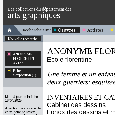
Les collections du département des
arts graphiques
Oeuvres
Artistes
Recherche sur :
Nouvelle recherche
ANONYME FLORE
ANONYME
Ecole florentine
FLORENTIN
XVIè s
Fiche
Une femme et un enfant;
d'exposition (1)
deux guerriers; esquiss
INVENTAIRES ET CA
Mise à jour de la fiche
18/04/2025
Cabinet des dessins
Attention, le contenu de
Fonds des dessins et m
cette fiche ne reflète