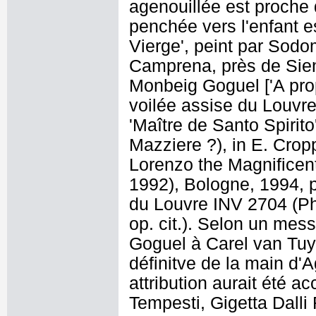
agenouillée est proche
penchée vers l'enfant e
Vierge', peint par Sodo
Camprena, près de Sien
Monbeig Goguel ['A pro
voilée assise du Louvre
'Maître de Santo Spirit
Mazziere ?), in E. Crop
Lorenzo the Magnificent
1992), Bologne, 1994, 
du Louvre INV 2704 (Ph.
op. cit.). Selon un me
Goguel à Carel van Tuyll
définitve de la main d'
attribution aurait été 
Tempesti, Gigetta Dalli 