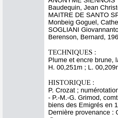
ANONYME SIENNOIS
Baudequin, Jean Christo
MAITRE DE SANTO SP
Monbeig Goguel, Cathe
SOGLIANI Giovannanton
Berenson, Bernard, 19
TECHNIQUES :
Plume et encre brune, l
H. 00,251m ; L. 00,209
HISTORIQUE :
P. Crozat ; numérotation
- P.-M.-G. Grimod, comt
biens des Emigrés en 1
Dernière provenance : 