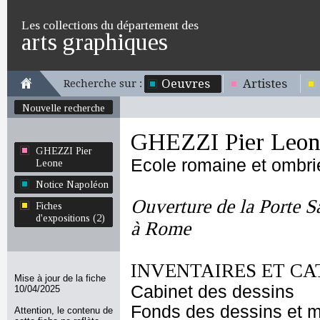
Les collections du département des
arts graphiques
Oeuvres
Artistes
Recherche sur :
Nouvelle recherche
GHEZZI Pier Leon
GHEZZI Pier
Ecole romaine et ombr
Leone
Notice Napoléon
Ouverture de la Porte S
Fiches
d'expositions (2)
à Rome
INVENTAIRES ET CA
Mise à jour de la fiche
Cabinet des dessins
10/04/2025
Fonds des dessins et m
Attention, le contenu de