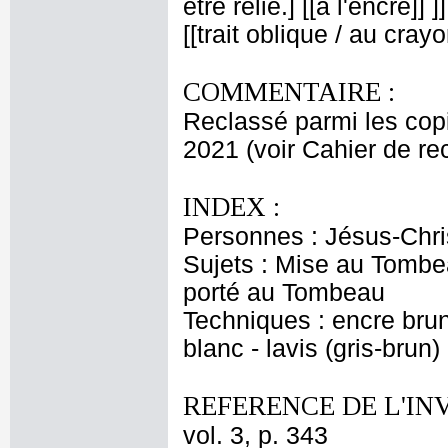
être relié.] [[à l'encre]]
[[trait oblique / au cray
COMMENTAIRE :
Reclassé parmi les copi
2021 (voir Cahier de r
INDEX :
Personnes : Jésus-Chris
Sujets : Mise au Tom
porté au Tombeau
Techniques : encre brun
blanc - lavis (gris-brun)
REFERENCE DE L'IN
vol. 3, p. 343