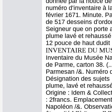
donnée par la notice de
numéro d'inventaire à l
février 1671. Minute. P
de 517 desseins d'ordo
Seigneur que on porte au
plume lavé et rehaussé 
12 pouce de haut dudit
INVENTAIRE DU MU
Inventaire du Musée Nap
de Parme, carton 38. (.
Parmesan /&. Numéro d'
Désignation des sujets 
plume, lavé et rehaussé
Origine : Idem & Collect
: 2francs. Emplacement
Napoléon /&. Observati