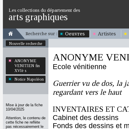
Les collections du département des
arts graphiques
Oeuvres
Artistes
Recherche sur :
Nouvelle recherche
ANONYME VENITI
ANONYME
Ecole vénitienne
VENITIEN fin
XVIè s
Notice Napoléon
Guerrier vu de dos, la 
regardant vers le haut
Mise à jour de la fiche
INVENTAIRES ET CA
10/04/2025
Cabinet des dessins
Attention, le contenu de
cette fiche ne reflète
Fonds des dessins et m
pas nécessairement le