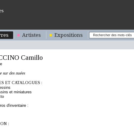
es
res
Artistes
Expositions
CINO Camillo
de
e sur des nuées
S ET CATALOGUES :
essins
sins et miniatures
cto
os d'inventaire :
ON :