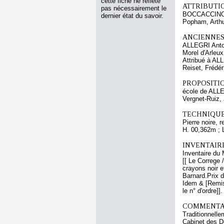
cette fiche ne reflète
ATTRIBUTI
pas nécessairement le
BOCCACCINO 
dernier état du savoir.
Popham, Arthu
ANCIENNES
ALLEGRI Anto
Morel d'Arleux
Attribué à AL
Reiset, Frédér
PROPOSITIO
école de ALL
Vergnet-Ruiz,
TECHNIQUE
Pierre noire, 
H. 00,362m ; 
INVENTAIR
Inventaire du
[[ Le Correge 
crayons noir e
Barnard.Prix 
Idem & [Remis l
le n° d'ordre]
COMMENTAI
Traditionnelle
Cabinet des D