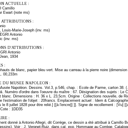
ON ACTUELLE :
Camillo
r Ewart (note ms)
 ATTRIBUTIONS :
nio
, Louis-Marie-Joseph (inv. ms)
LEGRI Antonio
ic (inv. ms)
NS D'ATTRIBUTIONS :
EGRI Antonio
 Jean, 1934
S :
rehauts de blanc, papier bleu vert. Mise au carreau à la pierre noire (dimensio
L. 00,233m
E DU MUSEE NAPOLEON :
 Musée Napoléon. Dessins. Vol.3, p.546, chap. : Ecole de Parme, carton 38. (
/&. Numéro d'ordre dans l'oeuvre du maître : 67. Désignation des sujets : Le 
t blanc. Dimensions : H. 36 x L. 23,5cm. Origine : Collections nouvelle, de Ri
de l'estimation de l'objet : 20francs. Emplacement actuel : Idem & Calcograp
e 8 juillet 1828 pour être relié.] [[à l'encre]] ]]. Signe de recollement : [Vu] [[
]. Cote : 1DD35
RE :
ment donné à Antonio Allegri, dit Corrège, ce dessin a été attribué à Camill
essins). Voir : J. Vergnet-Ruiz, dans cat. exp. Hommage au Corrège. Catalog