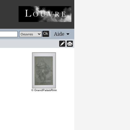
Aide
Ok
© GrandPalaisRmn