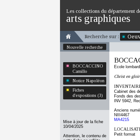
Les collections du département d
arts graphiques
Oeuv
Recherche sur :
Nouvelle recherche
BOCCAC
BOCCACCINO
Ecole lombar
Camillo
Christ en gloir
Notice Napoléon
INVENTAIRE
Fiches
Cabinet des d
d'expositions (3)
Fonds des des
INV 5942, Re
Anciens numér
NIII4467
MA4215
Mise à jour de la fiche
10/04/2025
LOCALISATI
Petit format
Attention, le contenu de