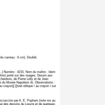
n du carreau : 6 cm). Doublé.
...) Numéro : 4215. Nom du maître : Idem
Christ porté sur des nuages. Dessin aux
chardson, de Pierre Lelly et de Jean
hie du Musée Napoléon /&. Observations :
au crayon]] [[trait oblique / au crayon / sur
o Boccaccino par A. E. Popham (note ms au
ue des dessins du Louvre et de quelques