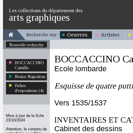
Les collections du département des
arts graphiques
Oeuvres
Artistes
Recherche sur :
Nouvelle recherche
BOCCACCINO Cam
BOCCACCINO
Ecole lombarde
Camillo
Notice Napoléon
Esquisse de quatre putt
Fiches
d'expositions (4)
Vers 1535/1537
Mise à jour de la fiche
INVENTAIRES ET CA
23/10/2024
Cabinet des dessins
Attention, le contenu de