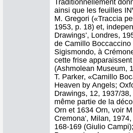
Traditionnellement donn
ainsi que les feuilles I
M. Gregori («Traccia p
1953, p. 18) et, indep
Drawings', Londres, 19
de Camillo Boccaccino p
Sigismondo, à Crémone (
cette frise apparaissen
(Ashmolean Museum, 117
T. Parker, «Camillo Boc
Heaven by Angels; Oxf
Drawings, 12, 1937/38, 
même partie de la déc
Orn et 1634 Orn, voir M.
Cremona', Milan, 1974, 
168-169 (Giulio Campi);