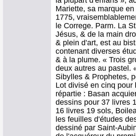
la plûpart d'enfans », a
Mariette, sa marque en
1775, vraisemblablement
le Correge. Parm. La St
Jésus, & de la main droi
& plein d'art, est au bis
contenant diverses étud
& à la plume. « Trois g
deux autres au pastel. «
Sibylles & Prophetes, p
Lot divisé en cinq pour 
répartie : Basan acquier
dessins pour 37 livres 
16 livres 19 sols, Boile
les feuilles d'études de
dessiné par Saint-Aubin