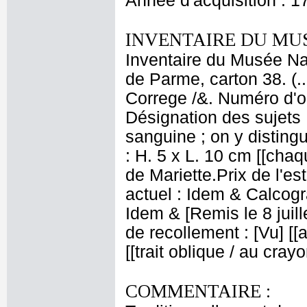
Année d'acquisition : 1
INVENTAIRE DU MU
Inventaire du Musée Nap
de Parme, carton 38. (.
Correge /&. Numéro d'or
Désignation des sujets 
sanguine ; on y distin
: H. 5 x L. 10 cm [[chaq
de Mariette.Prix de l'es
actuel : Idem & Calcog
Idem & [Remis le 8 juille
de recollement : [Vu] [[a
[[trait oblique / au cray
COMMENTAIRE :