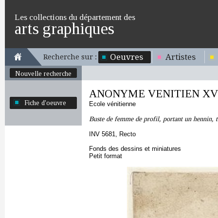
Les collections du département des
arts graphiques
Oeuvres
Artistes
Recherche sur :
Nouvelle recherche
ANONYME VENITIEN XVI
Fiche d'oeuvre
Ecole vénitienne
Buste de femme de profil, portant un hennin, 
INV 5681, Recto
Fonds des dessins et miniatures
Petit format