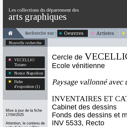
Les collections du département des
arts graphiques
Oeuvres
Artistes
Recherche sur :
Nouvelle recherche
VECELLIO
Cercle de
VECELLIO
Ecole vénitienne
Tiziano
Notice Napoléon
Paysage vallonné avec u
Fiche
d'exposition (1)
INVENTAIRES ET CA
Cabinet des dessins
Mise à jour de la fiche
Fonds des dessins et m
17/04/2025
INV 5533, Recto
Attention, le contenu de