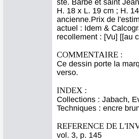
ste. Barbe et saint Jea
H. 18 x L. 19 cm ; H. 14
ancienne.Prix de l'esti
actuel : Idem & Calcog
recollement : [Vu] [[au
COMMENTAIRE :
Ce dessin porte la marq
verso.
INDEX :
Collections : Jabach, E
Techniques : encre brun
REFERENCE DE L'IN
vol. 3, p. 145