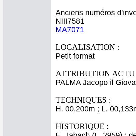
Anciens numéros d'inve
NIII7581
MA7071
LOCALISATION :
Petit format
ATTRIBUTION ACTUE
PALMA Jacopo il Giov
TECHNIQUES :
H. 00,200m ; L. 00,133
HISTORIQUE :
E. Jabach (L. 2959) ; de