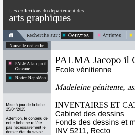
Les collections du département des
arts graphiques
Oeuvres
Artistes
Recherche sur :
Nouvelle recherche
PALMA Jacopo il 
PALMA Jacopo il
Ecole vénitienne
Giovane
Notice Napoléon
Madeleine pénitente, ass
INVENTAIRES ET CA
Mise à jour de la fiche
25/04/2025
Cabinet des dessins
Attention, le contenu de
Fonds des dessins et m
cette fiche ne reflète
pas nécessairement le
INV 5211, Recto
dernier état du savoir.