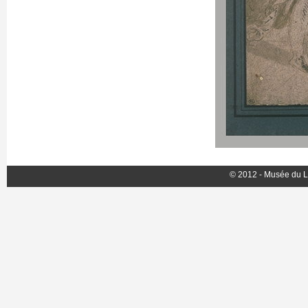
© 2012 - Musée du L