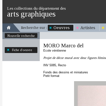
Les collections du département des
arts graphiques
Oeuvres
Artistes
Recherche sur :
Nouvelle recherche
MORO Marco del
Fiche d'oeuvre
Ecole vénitienne
Projet de décor mural avec deuc figures fémin
INV 5085, Recto
Fonds des dessins et miniatures
Petit format