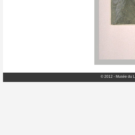
© 2012 - Musée du L