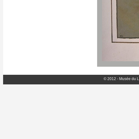
© 2012 - Musée du L