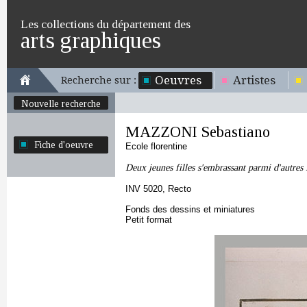
Les collections du département des
arts graphiques
Oeuvres
Artistes
Recherche sur :
Nouvelle recherche
MAZZONI Sebastiano
Fiche d'oeuvre
Ecole florentine
Deux jeunes filles s'embrassant parmi d'autr
INV 5020, Recto
Fonds des dessins et miniatures
Petit format